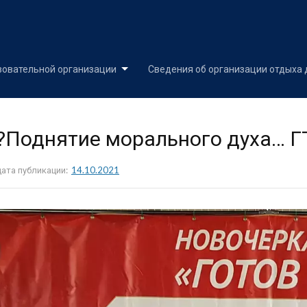
Skip
to
content
зовательной организации
Сведения об организации отдыха 
?Поднятие морального духа… ГТ
дата публикации:
14.10.2021