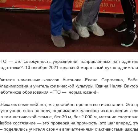
ГТО — это совокупность упражнений, направленных на подняти
подготовки?. 13 октября 2021 года свой моральный дух «поднимал
⠀⠀⠀⠀⠀⠀⠀⠀⠀⠀⠀⠀⠀⠀⠀⠀⠀⠀⠀⠀
Учителя начальных классов Антонова Елена Сергеевна, Бабе
Владимировна и учитель физической культуры Юдина Нелли Виктор
работников образования «ГТО — норма жизни!»
⠀⠀⠀⠀⠀⠀⠀⠀⠀⠀⠀⠀⠀⠀⠀⠀⠀⠀⠀⠀
«Никаких сомнений нет, мы достойно прошли все испытания. Это пр
рук в упоре лежа на полу, поднимание туловища из положения леж
на гимнастической скамье, бег 30 м, бег 2 000 м, метание спортивно
Любое состязание — это проверка на прочность, это шаг вперед, 
— поделились учителя своими впечатлениями с активистами школь