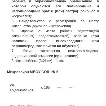
ребенка в образовательную организацию, в
которой обучаются его полнородные и
неполнородные брат и (или) сестр
а)
(оригинал и
ксерокопия);
Свидетельство о регистрации по месту
жительства (оригинал и ксерокопия)
Справка с места работы родителя(ей)
законного(ых) представителя(ей) ребенка
(при
наличии права внеочередного или
первоочередного приема на обучение)
;
Копия заключения психолого-медико-
педагогической комиссии
(при наличии)
.
Фото ребёнка (3Х4 см) – 1 шт.
Микрорайон МБОУ СОШ № 6
ул.
с 195
—
—
Буденновская