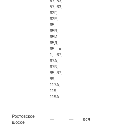
47, 53,
57, 63,
63Г,
63Е,
65,
65В,
65И,
65Д,
65 к.
1, 67,
67А,
67Б,
85, 87,
89,
117А,
119,
119А
Ростовское
—
—
вся
шоссе