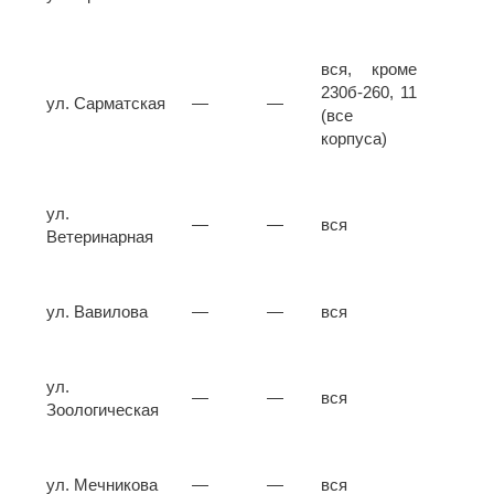
вся, кроме
230б-260, 11
ул. Сарматская
—
—
(все
корпуса)
ул.
—
—
вся
Ветеринарная
ул. Вавилова
—
—
вся
ул.
—
—
вся
Зоологическая
ул. Мечникова
—
—
вся