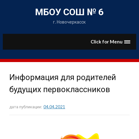
Skip
to
МБОУ СОШ № 6
content
г. Новочеркасск
Click for Menu
Информация для родителей
будущих первоклассников
дата публикации:
04.04.2021