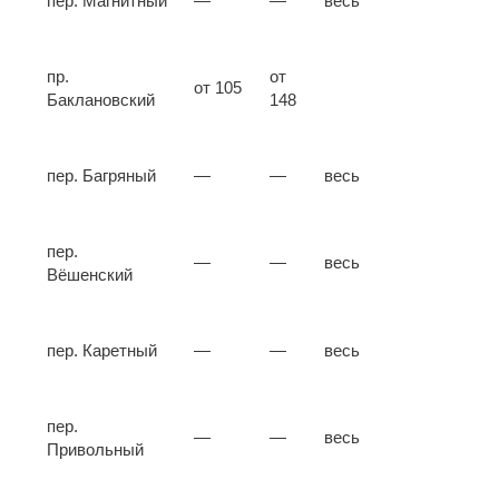
пер. Магнитный
—
—
весь
пр.
от
от 105
Баклановский
148
пер. Багряный
—
—
весь
пер.
—
—
весь
Вёшенский
пер. Каретный
—
—
весь
пер.
—
—
весь
Привольный