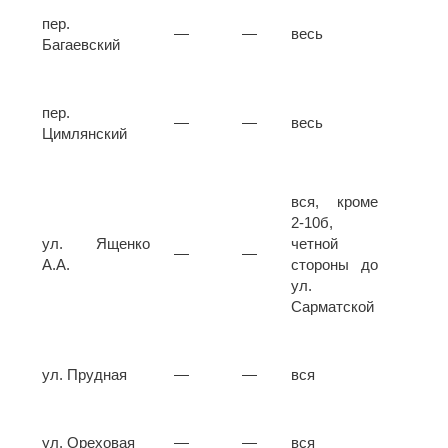
пер.
—
—
весь
Багаевский
пер.
—
—
весь
Цимлянский
вся, кроме
2-10б,
ул. Ященко
четной
—
—
А.А.
стороны до
ул.
Сарматской
ул. Прудная
—
—
вся
ул. Ореховая
—
—
вся