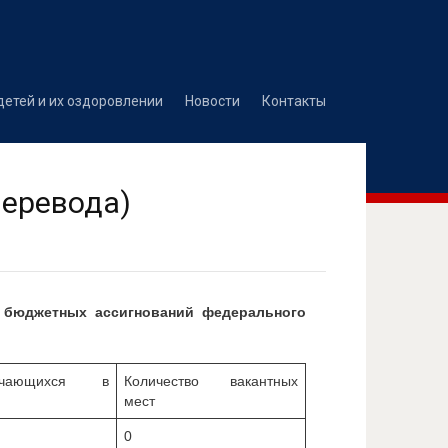
детей и их оздоровлении
Новости
Контакты
перевода)
т бюджетных ассигнований федерального
учающихся в
Количество вакантных
мест
0