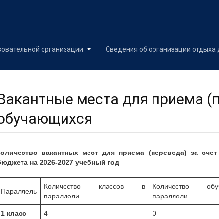
Skip
to
content
зовательной организации
Сведения об организации отдыха 
Вакантные места для приема (
обучающихся
количество вакантных мест для приема (перевода) за сче
бюджета
на 2026-2027 учебный год
Количество классов в
Количество об
Параллель
параллели
параллели
1 класс
4
0