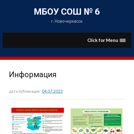
Skip
to
МБОУ СОШ № 6
content
г. Новочеркасск
Click for Menu
Информация
дата публикации:
04.07.2023