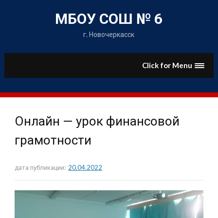
Skip
to
МБОУ СОШ № 6
content
г. Новочеркасск
Click for Menu
Онлайн — урок финансовой
грамотности
дата публикации:
20.04.2022