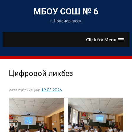
Skip
to
МБОУ СОШ № 6
content
г. Новочеркасск
Click for Menu
Цифровой ликбез
дата публикации:
19.05.2026