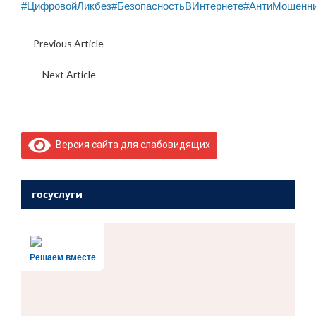
#ЦифровойЛикбез
#БезопасностьВИнтернете
#АнтиМошенн
Previous Article
Пригласительный этап Всероссийской
Олимпиады Школьников
Next Article
«Употребляет ли ребенок наркотики?»
Версия сайта для слабовидящих
госуслуги
Решаем вместе