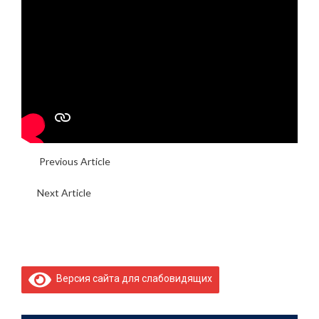
Previous Article
Знакомство с культурой славянских
народов
Next Article
Урок- практикум на базе ЮРГПУ (НПИ) по
физике
Версия сайта для слабовидящих