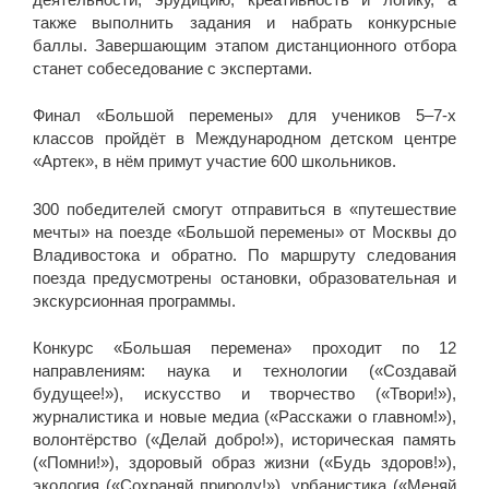
также выполнить задания и набрать конкурсные
баллы. Завершающим этапом дистанционного отбора
станет собеседование с экспертами.
Финал «Большой перемены» для учеников 5–7-х
классов пройдёт в Международном детском центре
«Артек», в нём примут участие 600 школьников.
300 победителей смогут отправиться в «путешествие
мечты» на поезде «Большой перемены» от Москвы до
Владивостока и обратно. По маршруту следования
поезда предусмотрены остановки, образовательная и
экскурсионная программы.
Конкурс «Большая перемена» проходит по 12
направлениям: наука и технологии («Создавай
будущее!»), искусство и творчество («Твори!»),
журналистика и новые медиа («Расскажи о главном!»),
волонтёрство («Делай добро!»), историческая память
(«Помни!»), здоровый образ жизни («Будь здоров!»),
экология («Сохраняй природу!»), урбанистика («Меняй