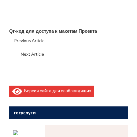
Qr-код для доступа к макетам Проекта
Previous Article
Всероссийского конкурса наставников
«Быть, а не казаться»
Next Article
Информационная кампания против
кибермошенничества «АнтиДроп»
Версия сайта для слабовидящих
госуслуги