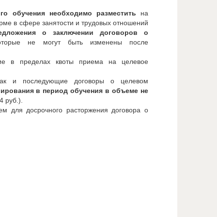
ого обучения необходимо разместить
на
ме в сфере занятости и трудовых отношений
едложения о заключении договоров о
оторые не могут быть изменены после
ие в пределах квоты приема на целевое
как и последующие договоры о целевом
ирования в период обучения в объеме не
4 руб.).
ем для досрочного расторжения договора о
Мы гордимся!»
ний в Ростовской области