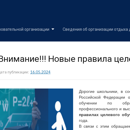
Skip
to
content
зовательной организации
Сведения об организации отдыха 
Внимание!!! Новые правила цел
дата публикации:
16.05.2024
Дорогие школьники, в со
Российской Федерации 
обучении по образ
профессионального и вы
правилах целевого об
года.
В связи с этим обращае