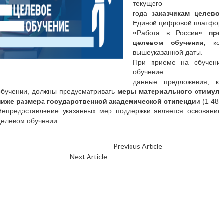
текущего
года
заказчикам целев
Единой цифровой платфор
«
Работа в России
» пр
целевом обучении,
к
вышеуказанной даты.
При приеме на обучен
обучение
данные предложения, 
обучении, должны предусматривать
меры материального стимул
ниже размера государственной академической стипендии
(1 48
Непредоставление указанных мер поддержки является основани
целевом обучении.
Previous Article
«Мы помним!», «
Next Article
Программа долгосрочных сбереже