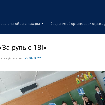
Skip
to
content
зовательной организации
Сведения об организации отдыха 
«За руль с 18!»
дата публикации:
25.04.2022