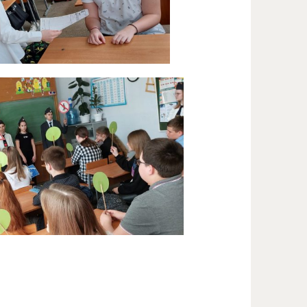
ия ?
ый труд дома