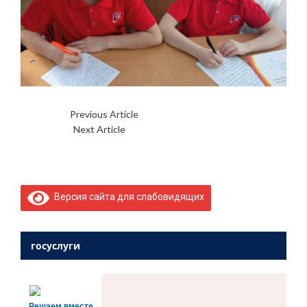
Previous Article
?Неделя математики?
Next Article
?️?День Космонавтики?️?
Версия сайта для слабовидящих
госуслуги
Решаем вместе