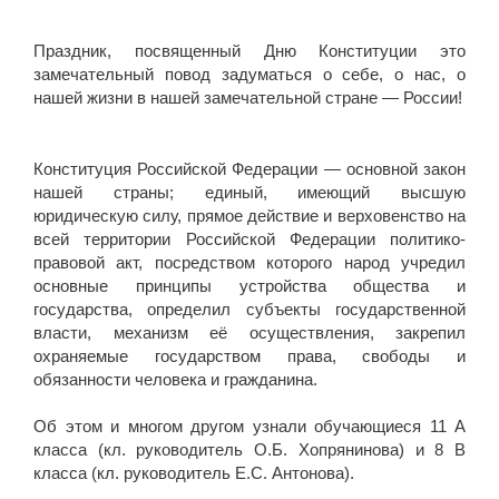
⠀⠀⠀⠀⠀⠀⠀⠀⠀⠀⠀⠀⠀⠀⠀⠀
Праздник, посвященный Дню Конституции это
замечательный повод задуматься о себе, о нас, о
нашей жизни в нашей замечательной стране — России!
⠀⠀⠀⠀⠀⠀⠀⠀⠀⠀⠀⠀⠀⠀⠀⠀
Конституция Российской Федерации — основной закон
нашей страны; единый, имеющий высшую
юридическую силу, прямое действие и верховенство на
всей территории Российской Федерации политико-
правовой акт, посредством которого народ учредил
основные принципы устройства общества и
государства, определил субъекты государственной
власти, механизм её осуществления, закрепил
охраняемые государством права, свободы и
обязанности человека и гражданина.
⠀⠀⠀⠀⠀⠀⠀⠀⠀⠀⠀⠀⠀⠀⠀⠀
Об этом и многом другом узнали обучающиеся 11 А
класса (кл. руководитель О.Б. Хопрянинова) и 8 В
класса (кл. руководитель Е.С. Антонова).
⠀⠀⠀⠀⠀⠀⠀⠀⠀⠀⠀⠀⠀⠀⠀⠀