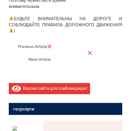
Поэтому нужно быть крайне
внимательным.
⠀⠀⠀⠀⠀⠀⠀⠀⠀⠀⠀⠀⠀⠀⠀⠀⠀⠀
БУДЬТЕ ВНИМАТЕЛЬНЫ НА ДОРОГЕ И
СОБЛЮДАЙТЕ ПРАВИЛА ДОРОЖНОГО ДВИЖЕНИЯ
!⠀⠀
Previous Article
ОДНОКРАТНОЕ ДЕЙСТВИЕ ИЛИ
ВЫРАЖЕНИЕ ПРОТЕСТА?
Next Article
?ВОЛШЕБНЫЙ ПРАЗДНИК?
Версия сайта для слабовидящих
госуслуги