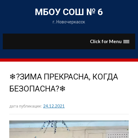
Skip
to
МБОУ СОШ № 6
content
г. Новочеркасск
Click for Menu
❄?ЗИМА ПРЕКРАСНА, КОГДА
БЕЗОПАСНА?❄
дата публикации:
24.12.2021