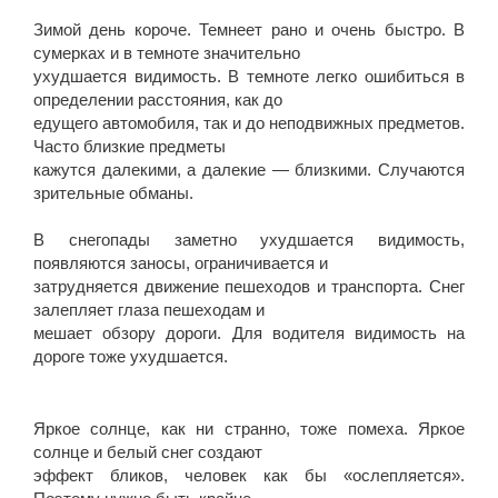
⠀⠀⠀⠀⠀⠀⠀⠀⠀⠀⠀⠀⠀⠀⠀⠀
Зимой день короче. Темнеет рано и очень быстро. В
сумерках и в темноте значительно
ухудшается видимость. В темноте легко ошибиться в
определении расстояния, как до
едущего автомобиля, так и до неподвижных предметов.
Часто близкие предметы
кажутся далекими, а далекие — близкими. Случаются
зрительные обманы.
⠀⠀⠀⠀⠀⠀⠀⠀⠀⠀⠀⠀⠀⠀⠀⠀
В снегопады заметно ухудшается видимость,
появляются заносы, ограничивается и
затрудняется движение пешеходов и транспорта. Снег
залепляет глаза пешеходам и
мешает обзору дороги. Для водителя видимость на
дороге тоже ухудшается.
⠀⠀⠀⠀⠀⠀⠀⠀⠀⠀⠀⠀⠀⠀⠀⠀
Яркое солнце, как ни странно, тоже помеха. Яркое
солнце и белый снег создают
эффект бликов, человек как бы «ослепляется».