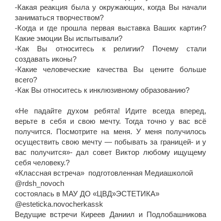
-Какая реакция была у окружающих, когда Вы начали
заниматься творчеством?
-Когда и где прошла первая выставка Ваших картин?
Какие эмоции Вы испытывали?
-Как Вы относитесь к религии? Почему стали
создавать иконы?
-Какие человеческие качества Вы цените больше
всего?
-Как Вы относитесь к инклюзивному образованию?
⠀⠀⠀⠀⠀⠀⠀⠀⠀⠀⠀⠀⠀⠀⠀⠀
«Не падайте духом ребята! Идите всегда вперед,
верьте в себя и свою мечту. Тогда точно у вас всё
получится. Посмотрите на меня. У меня получилось
осуществить свою мечту — побывать за границей- и у
вас получится»- дал совет Виктор любому ищущему
себя человеку.?️
«Классная встреча» подготовленная Медиашколой
@rdsh_novoch
состоялась в МАУ ДО «ЦВД»ЭСТЕТИКА»
@esteticka.novocherkassk
Ведущие встречи Киреев Даниил и Подлобашникова