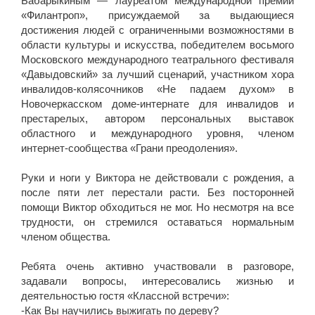
Бабарыкиным — лауреатом международной премии
«Филантроп», присуждаемой за выдающиеся
достижения людей с ограниченными возможностями в
области культуры и искусства, победителем восьмого
Московского международного театрального фестиваля
«Давыдовский» за лучший сценарий, участником хора
инвалидов-колясочников «Не падаем духом» в
Новочеркасском доме-интернате для инвалидов и
престарелых, автором персональных выставок
областного и международного уровня, членом
интернет-сообщества «Грани преодоления».
⠀⠀⠀⠀⠀⠀⠀⠀⠀⠀⠀⠀⠀⠀⠀⠀⠀⠀⠀⠀
Руки и ноги у Виктора не действовали с рождения, а
после пяти лет перестали расти. Без посторонней
помощи Виктор обходиться не мог. Но несмотря на все
трудности, он стремился оставаться нормальным
членом общества.
⠀⠀⠀⠀⠀⠀⠀⠀⠀⠀⠀⠀⠀⠀⠀⠀
Ребята очень активно участвовали в разговоре,
задавали вопросы, интересовались жизнью и
деятельностью гостя «Классной встречи»:
-Как Вы научились выжигать по дереву?