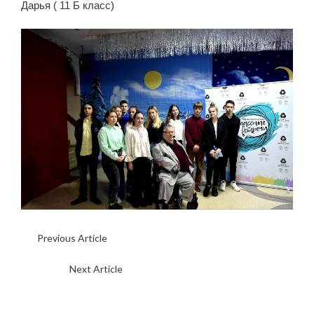
Дарья ( 11 Б класс)
Previous Article
?‍??‍?ОТ МОЛОДОГО СПЕЦИАЛИСТА К
УСПЕШНОМУ ПЕДАГОГУ?‍??‍?
Next Article
??УРОКИ КОНСТИТУЦИИ??