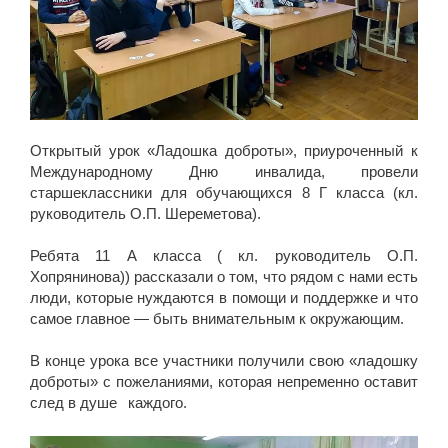
Открытый урок «Ладошка доброты», приуроченный к
Международному Дню инвалида, провели
старшеклассники для обучающихся 8 Г класса (кл.
руководитель О.П. Шереметова).
⠀⠀⠀⠀⠀⠀⠀⠀⠀⠀⠀⠀⠀⠀⠀⠀
Ребята 11 А класса ( кл. руководитель О.П.
Хопрянинова)) рассказали о том, что рядом с нами есть
люди, которые нуждаются в помощи и поддержке и что
самое главное — быть внимательным к окружающим.
⠀⠀⠀⠀⠀⠀⠀⠀⠀⠀⠀⠀⠀⠀⠀⠀⠀⠀
В конце урока все участники получили свою «ладошку
доброты» с пожеланиями, которая непременно оставит
след в душе⠀каждого.